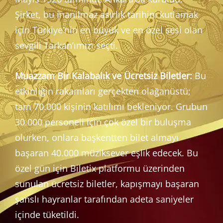
Şirket, bu inanılmaz asırlık tarihini kutlamak
için Türkiye’nin en büyük ve en özel sesi olan
sevgili Tarkan’ımızı seçti.
Muazzam Bir Kalabalık ve Ücretsiz Biletler:
Bu
etkinliğin rakamları gerçekten olağanüstü;
tam 70.000 kişinin katılımı bekleniyor. Grubun
30.000 personeli için çok özel bir buluşma
olurken, onlara başkentten bilet almayı
başaran 40.000 müziksever eşlik edecek. Bu
özel gün için Biletix platformu üzerinden
sunulan ücretsiz biletler, kapışmayı başaran
şanslı hayranlar tarafından adeta saniyeler
içinde tüketildi.