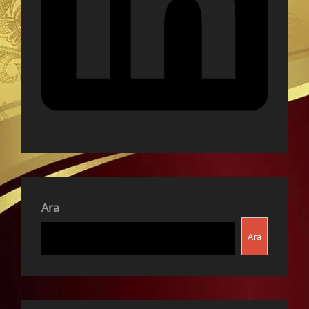
Ara
Ara