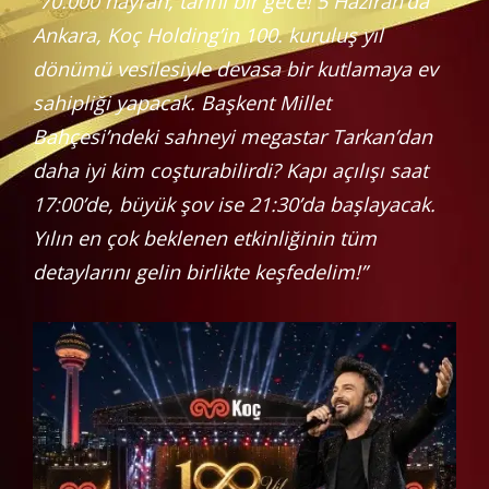
“70.000 hayran, tarihi bir gece! 5 Haziran’da
Ankara, Koç Holding’in 100. kuruluş yıl
dönümü vesilesiyle devasa bir kutlamaya ev
sahipliği yapacak. Başkent Millet
Bahçesi’ndeki sahneyi megastar Tarkan’dan
daha iyi kim coşturabilirdi? Kapı açılışı saat
17:00’de, büyük şov ise 21:30’da başlayacak.
Yılın en çok beklenen etkinliğinin tüm
detaylarını gelin birlikte keşfedelim!”