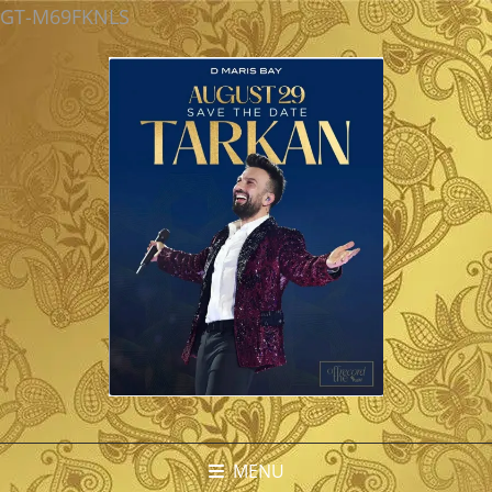
GT-M69FKNLS
MENU