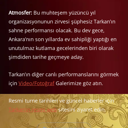
Atmosfer:
Bu muhteşem yüzüncü yıl
organizasyonunun zirvesi şüphesiz Tarkan’ın
sahne performansı olacak. Bu dev gece,
Ankara’nın son yıllarda ev sahipliği yaptığı en
unutulmaz kutlama gecelerinden biri olarak
şimdiden tarihe geçmeye aday.
Tarkan’ın diğer canlı performanslarını görmek
için
Video/Fotoğraf
Galerimize göz atın.
Resmi turne tarihleri ve güncel haberler için
Tarkan’ın resmi web
sitesini ziyaret edin.
CATEGORIES