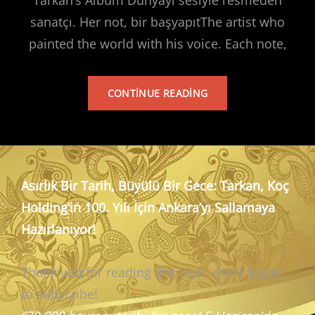
sanatçı. Her not, bir başyapıtThe artist who
painted the world with his voice. Each note,
TARKAN’S
CONTINUE READING
ALBUM
Asırlık Bir Tarih, Büyülü Bir Gece: Tarkan, Koç
Holding’in 100. Yılı İçin Ankara’yı Sallamaya
Hazırlanıyor!
Thank you for reading this post, don't forget
to subscribe!