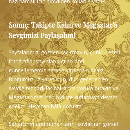
hazırlamak için şimdiden kolları sıvadık.
Sonuç: Takipte Kalın ve Megastar’a
Sevgimizi Paylaşalım!
Sayfalarımızı gözden kaçırmayın, çünkü resmi
fotoğraflar yayınlandığı an özel
güncellememiz hemen yayında olacak!
Bloğumuzu ziyaret edin, dün geceden en
sevdiğiniz şarkılar hakkında yorum bırakın ve
Megastar’ımızı hep birlikte kutlamaya devam
edelim. Heyecan hâlâ dorukta!
Sanatçının unutulmaz tarihi şovlarının görsel