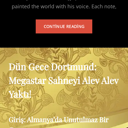
painted the world with his voice. Each note,
TARKAN’S
CONTINUE READING
ALBUM
Dün Gece Dortmund:
Megastar Sahneyi Alev Alev
Yaktı!
Giriş: Almanya’da Unutulmaz Bir