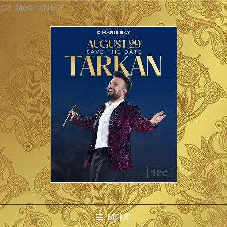
GT-M69FKNLS
MENU