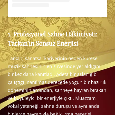
1. Profesyonel Sahne Hâkimiyeti:
Tarkan’ın Sonsuz Enerjisi
Tarkan, sanatsal kariyerinin neden küresel
müzik sahnesinin en zirvesinde yer aldığını
bir kez daha kanıtladı. Adeta bir aslan gibi
çalıştığı inanılmaz derecede yoğun bir hazırlık
döneminin ardından, sahneye hayran bırakan
ve büyüleyici bir enerjiyle çıktı. Muazzam
vokal yeteneği, sahne duruşu ve aynı anda
binlerce hayranıyla bağ kurma becerisi,