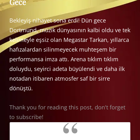
Gece
Bekleyiş nihayet sona erdi! Dün gece
Dortmund, müzik dünyasının kalbi oldu ve tek
kelimeyle eşsiz olan Megastar Tarkan, yıllarca
hafızalardan silinmeyecek muhteşem bir
performansa imza attı. Arena tıklım tıklım
doluydu, seyirci adeta büyülendi ve daha ilk
notadan itibaren atmosfer saf bir sirre
dönüştü.
Thank you for reading this post, don't forget
to subscribe!