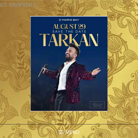
GT-M69FKNLS
MENU