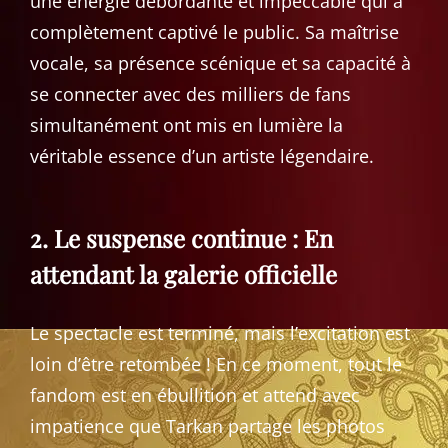
une énergie débordante et impeccable qui a
complètement captivé le public. Sa maîtrise
vocale, sa présence scénique et sa capacité à
se connecter avec des milliers de fans
simultanément ont mis en lumière la
véritable essence d’un artiste légendaire.
2. Le suspense continue : En
attendant la galerie officielle
Le spectacle est terminé, mais l’excitation est
loin d’être retombée ! En ce moment, tout le
fandom est en ébullition et attend avec
impatience que Tarkan partage les photos