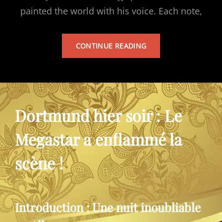
painted the world with his voice. Each note,
TARKAN’S
CONTINUE READING
ALBUM
Dortmund hier soir : Le
Megastar a enflammé la
scène !
Introduction : Une nuit inoubliable