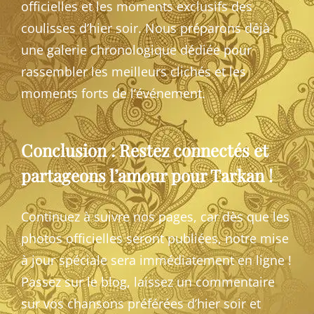
officielles et les moments exclusifs des
coulisses d’hier soir. Nous préparons déjà
une galerie chronologique dédiée pour
rassembler les meilleurs clichés et les
moments forts de l’événement.
Conclusion : Restez connectés et
partageons l’amour pour Tarkan !
Continuez à suivre nos pages, car dès que les
photos officielles seront publiées, notre mise
à jour spéciale sera immédiatement en ligne !
Passez sur le blog, laissez un commentaire
sur vos chansons préférées d’hier soir et