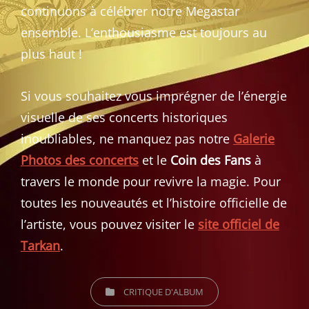
continuons à célébrer notre Megastar
ensemble. L’enthousiasme est toujours au
plus haut !
Si vous souhaitez vous imprégner de l’énergie
visuelle de ses concerts historiques
inoubliables, ne manquez pas notre
Galerie
Photos des concerts
et le
Coin des Fans
à
travers le monde pour revivre la magie. Pour
toutes les nouveautés et l’histoire officielle de
l’artiste, vous pouvez visiter le
site officiel de
Tarkan
.
CATEGORIES
CRITIQUE D'ALBUM