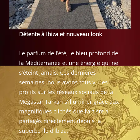
Détente à Ibiza et nouveau look
Le parfum de l’été, le bleu profond de
la Méditerranée et une énergie qui ne
s’éteint jamais. Ces dernières
semaines, nous avons tous vu les
profils sur les réseaux sociaux de la
Mégastar Tarkan s’illuminer grâce aux
magnifiques clichés que l’artiste a
partagés directement depuis la
superbe île d’Ibiza.