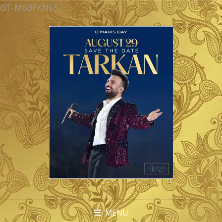
GT-M69FKNLS
MENU