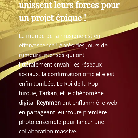
unissent leurs forces pour
un projet épique !
Le monde de la musique est en
effervescence ! Après des jours de
rumeurs intenses qui ont
littéralement envahi les réseaux
sociaux, la confirmation officielle est
enfin tombée. Le Roi de la Pop
turque,
Tarkan
, et le phénomène
digital
Reynmen
ont enflammé le web
en partageant leur toute première
photo ensemble pour lancer une
collaboration massive.