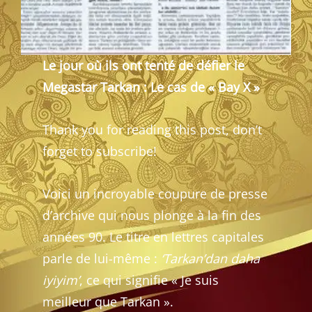
Le jour où ils ont tenté de défier le
Megastar Tarkan : Le cas de « Bay X »
Thank you for reading this post, don’t
forget to subscribe!
Voici un incroyable coupure de presse
d’archive qui nous plonge à la fin des
années 90. Le titre en lettres capitales
parle de lui-même :
‘Tarkan’dan daha
iyiyim’
, ce qui signifie « Je suis
meilleur que Tarkan ».