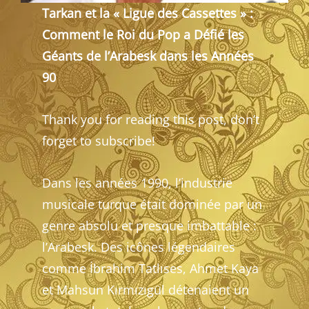
Tarkan et la « Ligue des Cassettes » :
Comment le Roi du Pop a Défié les
Géants de l’Arabesk dans les Années
90
Thank you for reading this post, don’t
forget to subscribe!
Dans les années 1990, l’industrie
musicale turque était dominée par un
genre absolu et presque imbattable :
l’Arabesk. Des icônes légendaires
comme İbrahim Tatlıses, Ahmet Kaya
et Mahsun Kırmızıgül détenaient un