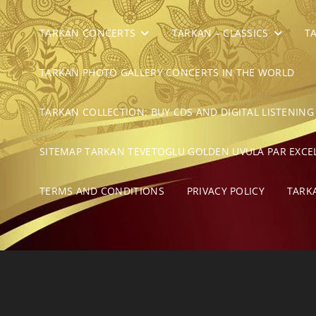
TARKAN CONCERTS
TARKAN – CLASSICS
T
TARKAN PHOTO GALLERY CONCERTS IN THE WORLD
TARKAN COLLECTION: BUY CDS AND DIGITAL LISTENING
SITEMAP TARKAN TEVETOGLU GOLDEN UVULA PAR EXCE
TERMS AND CONDITIONS
PRIVACY POLICY
TARK