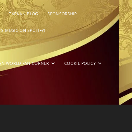
TARKAN BLOG
SPONSORSHIP
’S MUSIC ON SPOTIFY!
AN WORLD FAN CORNER
COOKIE POLICY