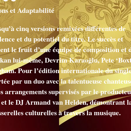
ons et Adaptabilité
’à cinq versions remixées différentes de
nce et du potentiel du titre. Le succès et
ent le fruit d’une équipe de composition et 
rkan lui-même, Devrim Karaoğlu, Pete ‘Box
ham. Pour l’édition internationale du single
tée par un duo avec la talentueuse chanteus
s arrangements supervisés par le producte
et le DJ Armand van Helden, démontrant l
serelles culturelles à travers la musique.