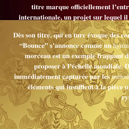
titre marque officiellement l’ent
internationale, un projet sur lequel i
Dès son titre, qui en turc évoque des co
“Bounce” s’annonce comme un
hymne
morceau est un exemple frappant d
proposer à l’échelle mondiale. Da
immédiatement capturée par les
mélod
éléments qui insufflent à la pièc
ry