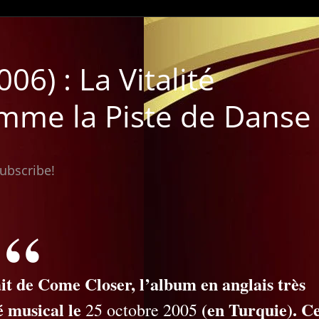
06) : La Vitalité
mme la Piste de Danse
subscribe!
ait de
Come Closer
, l’album en anglais très
é musical le
(en Turquie). C
25 octobre 2005