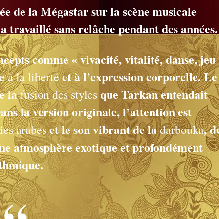
rée de la Mégastar sur la scène musicale
l a travaillé sans relâche pendant des années.
ncepts comme « vivacité, vitalité, danse, jeu 
et à l’expression corporelle. Le
 à la liberté
e la
que Tarkan entendait
fusion des styles
ns la version originale, l’attention est
et le son vibrant de la
, d
ies arabes
darbouka
e une atmosphère exotique et profondément
thmique.