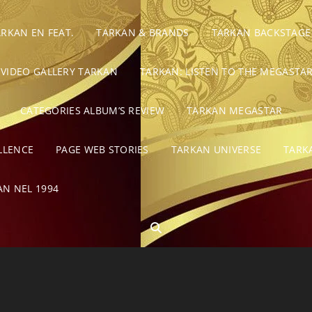
ARKAN EN FEAT.
TARKAN & BRANDS
TARKAN BACKSTAGE
VIDEO GALLERY TARKAN
TARKAN: LISTEN TO THE MEGASTAR
CATEGORIES ALBUM’S REVIEW
TARKAN MEGASTAR
LLENCE
PAGE WEB STORIES
TARKAN UNIVERSE
TARK
AN NEL 1994
SEARCH