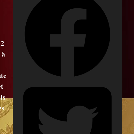
12
 à
ute
et
is
es