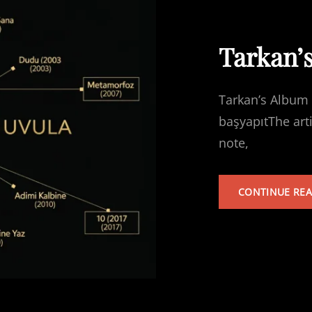
Tarkan’
Tarkan’s Album 
başyapıtThe art
note,
CONTINUE RE