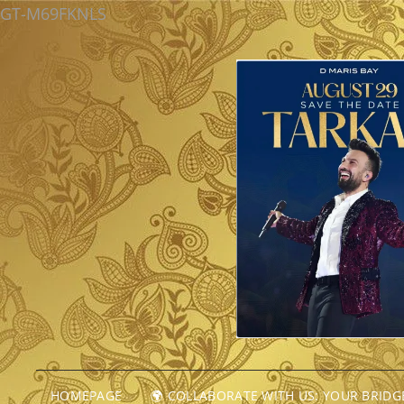
GT-M69FKNLS
HOMEPAGE
🌍 COLLABORATE WITH US: YOUR BRID