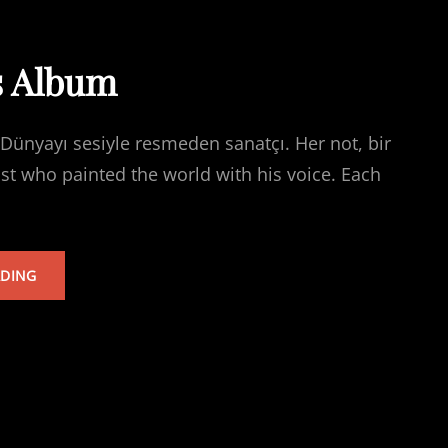
s Album
Dünyayı sesiyle resmeden sanatçı. Her not, bir
ist who painted the world with his voice. Each
TARKAN’S
ADING
ALBUM