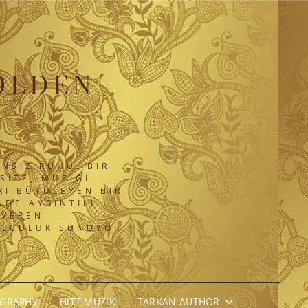
OLDEN
NSIZ RUHU. BIR
SITE, MÜZIĞI
RI BÜYÜLEYEN BIR
DE AYRINTILI
 VEREN
OLCULUK SUNUYOR.
OGRAPHY
HITT MÜZIK
TARKAN AUTHOR