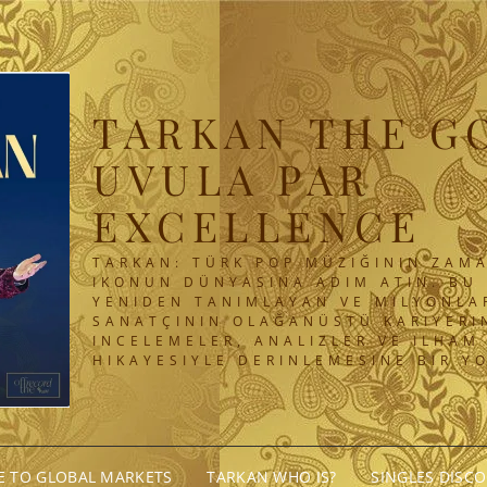
TARKAN THE G
UVULA PAR
EXCELLENCE
TARKAN: TÜRK POP MÜZIĞININ ZAMA
IKONUN DÜNYASINA ADIM ATIN. BU 
YENIDEN TANIMLAYAN VE MILYONLA
SANATÇININ OLAĞANÜSTÜ KARIYERIN
INCELEMELER, ANALIZLER VE ILHAM
HIKAYESIYLE DERINLEMESINE BIR Y
GE TO GLOBAL MARKETS
TARKAN WHO IS?
SINGLES DISC