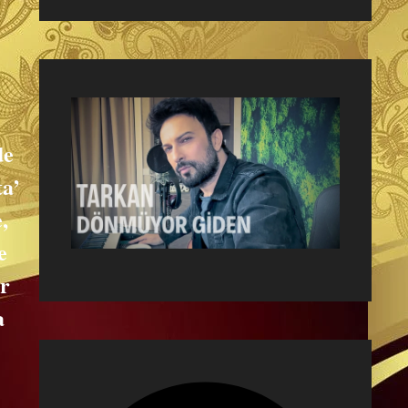
de
ta’
,
e
ur
a