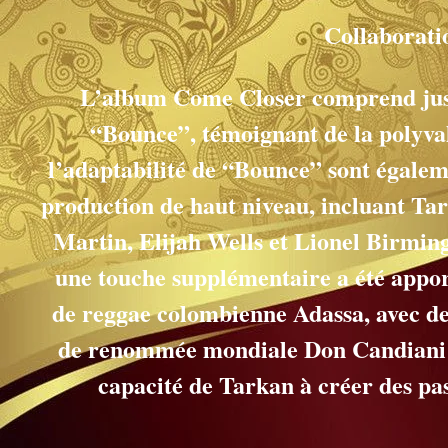
Collaborati
L’album Come Closer comprend jusqu
“Bounce”, témoignant de la polyvale
l’adaptabilité de “Bounce” sont égalem
production de haut niveau, incluant Ta
Martin, Elijah Wells et Lionel Birming
une touche supplémentaire a été appor
de reggae colombienne Adassa, avec de
de renommée mondiale Don Candiani 
capacité de Tarkan à créer des pas