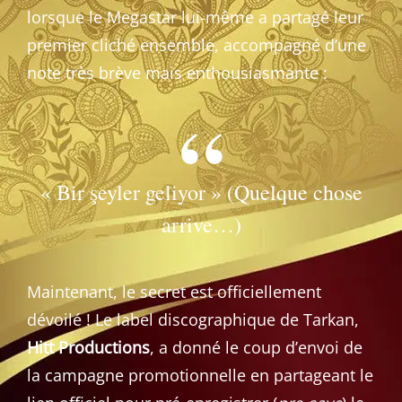
lorsque le Megastar lui-même a partagé leur
premier cliché ensemble, accompagné d’une
note très brève mais enthousiasmante :
« Bir şeyler geliyor » (Quelque chose
arrive…)
Maintenant, le secret est officiellement
dévoilé ! Le label discographique de Tarkan,
Hitt Productions
, a donné le coup d’envoi de
la campagne promotionnelle en partageant le