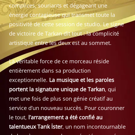
complices, souriants et dégageant une
énergie contagieuse qui transmet toute la
positivité de cette session de studio. Le signe
de victoire de Tarkan dit tout : la complicité
artistique entre les deux est au sommet.
La véritable force de ce morceau réside
entièrement dans sa production
exceptionnelle.
La musique et les paroles
portent la signature unique de Tarkan
, qui
met une fois de plus son génie créatif au
service d’un nouveau succès. Pour couronner
le tout,
l’arrangement a été confié au
talentueux Tarık İster
, un nom incontournable