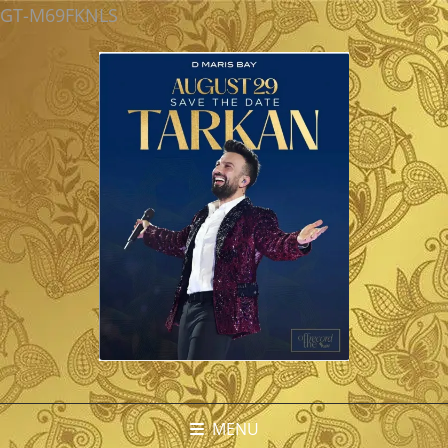
GT-M69FKNLS
MENU