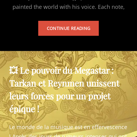
painted the world with his voice. Each note,
TARKAN’S
CONTINUE READING
ALBUM
💥 Le pouvoir du Megastar :
Tarkan et Reynmen unissent
leurs forces pour un projet
épique !
Le monde de la musique est en effervescence
! Après des jours de rumeurs intenses qui ont