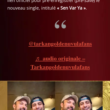
lien officiel pour pré-enregistrer (
pre-save
) le
nouveau single, intitulé
« Sen Var Ya »
.
@tarkangoldenuvulafans
♬ audio originale –
Tarkangoldenuvulafans