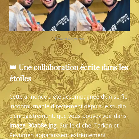
Tarkan Reynmen
👑 Une collaboration écrite dans les
étoiles
Cette annonce a été accompagnée d’un selfie
incontournable directement depuis le studio
d’enregistrement, que vous pouvez voir dans
image_30ab8e.jpg
. Sur le cliché, Tarkan et
Reynmen apparaissent extrêmement