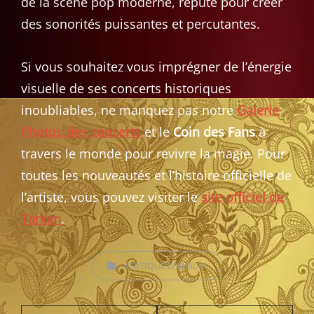
de la scène pop moderne, réputé pour créer
des sonorités puissantes et percutantes.
Si vous souhaitez vous imprégner de l’énergie
visuelle de ses concerts historiques
inoubliables, ne manquez pas notre
Galerie
Photos des concerts
et le
Coin des Fans
à
travers le monde pour revivre la magie. Pour
toutes les nouveautés et l’histoire officielle de
l’artiste, vous pouvez visiter le
site officiel de
Tarkan
.
CATEGORIES
CRITIQUE D'ALBUM