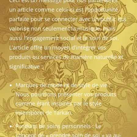
un article comme celui-ci est l’opportunité
parfaite pour se connecter avec un public qui
valorise non seulement la musique, mais
aussi l’engagement social et le soin de soi.
L’article offre un moyen d’intégrer vos
produits ou services de manière naturelle et
significative :
Marques de mode et de style de vie :
Nous pourrions présenter vos produits
comme étant inspirés par le style
intemporel de Tarkan.
Produits de soins personnels : Le
concept de « prendre soin de soi » va au-