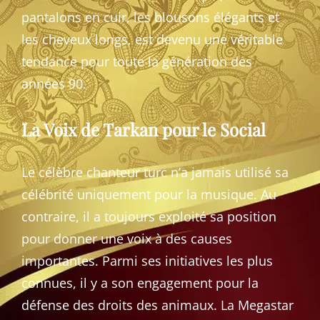
pantalons en cuir, les blousons élégants et
les cheveux longs, est devenu une véritable
tendance pour toute la génération des
années 90.
La Voix de Tarkan pour le Social
Le célèbre chanteur turc n’a jamais utilisé sa
célébrité uniquement pour la musique. Au
contraire, il a toujours exploité sa position
pour donner une voix à des causes
importantes. Parmi ses initiatives les plus
connues, il y a son engagement pour la
défense des droits des animaux. La Megastar