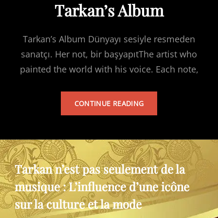
Tarkan’s Album
Tarkan’s Album Dünyayı sesiyle resmeden
sanatçı. Her not, bir başyapıtThe artist who
painted the world with his voice. Each note,
TARKAN’S
CONTINUE READING
ALBUM
Tarkan n’est pas seulement de la
musique : L’influence d’une icône
sur la culture et la mode