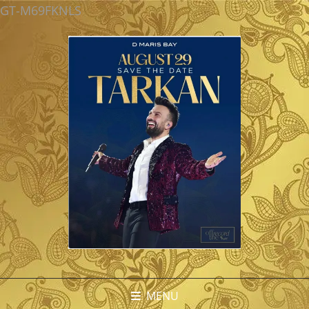
GT-M69FKNLS
MENU