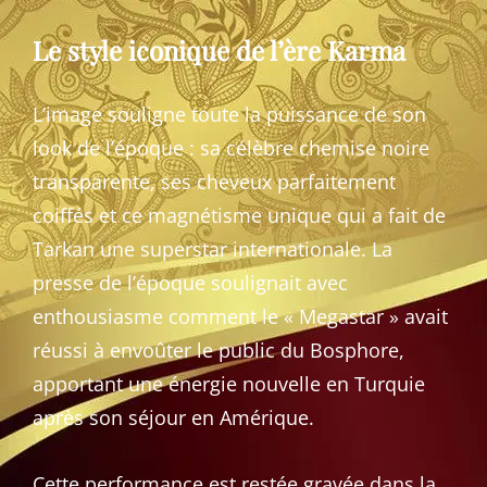
Le style iconique de l’ère Karma
L’image souligne toute la puissance de son
look de l’époque : sa célèbre chemise noire
transparente, ses cheveux parfaitement
coiffés et ce magnétisme unique qui a fait de
Tarkan une superstar internationale. La
presse de l’époque soulignait avec
enthousiasme comment le « Megastar » avait
réussi à envoûter le public du Bosphore,
apportant une énergie nouvelle en Turquie
après son séjour en Amérique.
Cette performance est restée gravée dans la