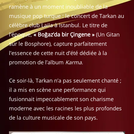
ramène à un moment inoubliable de la
musique pop turque : le concert de Tarkan au
célèbre club Laila à Istanbul. Le titre de
l’époque,
« Boğaz’da bir Çingene »
(Un Gitan
sur le Bosphore), capture parfaitement
l’essence de cette nuit d’été dédiée à la
promotion de l’album
Karma
.
Ce soir-là, Tarkan n’a pas seulement chanté ;
il a mis en scène une performance qui
fusionnait impeccablement son charisme
moderne avec les racines les plus profondes
de la culture musicale de son pays.