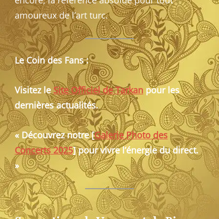
amoureux de l’art turc.
Le Coin des Fans :
Visitez le
Site Officiel de Tarkan
pour les
dernières actualités.
« Découvrez notre [
Galerie Photo des
Concerts 2025
] pour vivre l’énergie du direct.
»