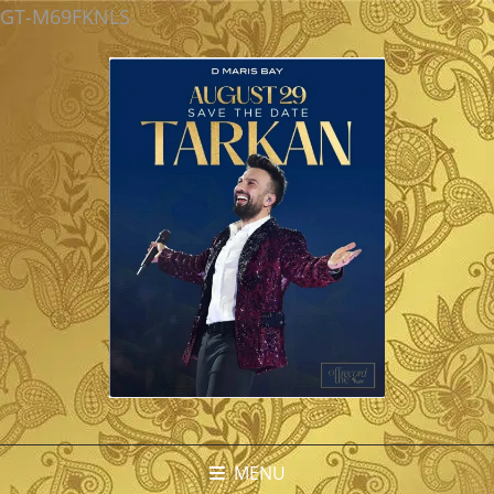
GT-M69FKNLS
MENU