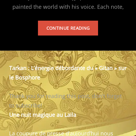
painted the world with his voice. Each note,
TARKAN’S
CONTINUE READING
ALBUM
Tarkan : L’énergie débordante du « Gitan » sur
le Bosphore
Thank you for reading this post, don't forget
to subscribe!
Une nuit magique au Laila
La coupure de presse d’aujourd’hui nous