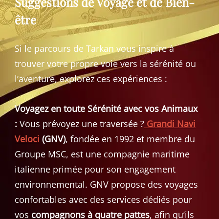
Suggestions de Voyage et de Bien-
être
Si le parcours de Tarkan vous inspire à
trouver votre propre voie vers la sérénité ou
l’aventure, explorez ces expériences :
Voyagez en toute Sérénité avec vos Animaux
:
Vous prévoyez une traversée ?
Grandi Navi
Veloci
(GNV)
, fondée en 1992 et membre du
Groupe MSC, est une compagnie maritime
italienne primée pour son engagement
environnemental. GNV propose des voyages
confortables avec des services dédiés pour
vos
compagnons à quatre pattes
, afin qu’ils