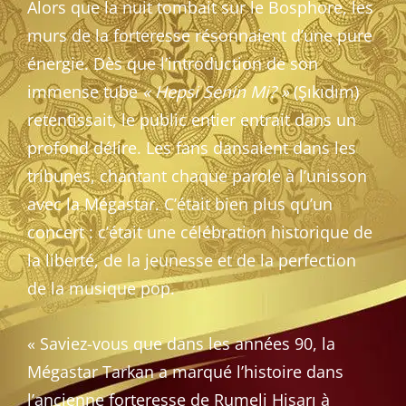
Alors que la nuit tombait sur le Bosphore, les
murs de la forteresse résonnaient d’une pure
énergie. Dès que l’introduction de son
immense tube
« Hepsi Senin Mi? »
(Şıkıdım)
retentissait, le public entier entrait dans un
profond délire. Les fans dansaient dans les
tribunes, chantant chaque parole à l’unisson
avec la Mégastar. C’était bien plus qu’un
concert : c’était une célébration historique de
la liberté, de la jeunesse et de la perfection
de la musique pop.
« Saviez-vous que dans les années 90, la
Mégastar Tarkan a marqué l’histoire dans
l’ancienne forteresse de Rumeli Hisarı à