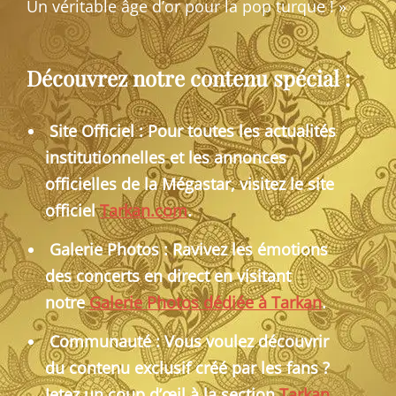
Un véritable âge d’or pour la pop turque ! »
Découvrez notre contenu spécial :
Site Officiel : Pour toutes les actualités
institutionnelles et les annonces
officielles de la Mégastar, visitez le site
officiel
Tarkan.com
.
Galerie Photos : Ravivez les émotions
des concerts en direct en visitant
notre
Galerie Photos dédiée à Tarkan
.
Communauté : Vous voulez découvrir
du contenu exclusif créé par les fans ?
Jetez un coup d’œil à la section
Tarkan