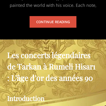
painted the world with his voice. Each note,
TARKAN’S
CONTINUE READING
ALBUM
Les concerts légendaires
de Tarkan à Rumeli Hisarı
: L’âge d’or des années 90
Introduction