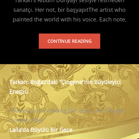
sanatçı. Her not, bir başyapıtThe artist who
painted the world with his voice. Each note,
TARKAN’S
CONTINUE READING
ALBUM
Tarkan: Boğaz’daki “Çingene”nin Büyüleyici
Enerjisi
Thank you for reading this post, don't forget
to subscribe!
Laila’da Büyülü Bir Gece