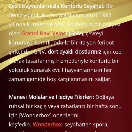
Evcil Hayvanlarınızla Konforlu Seyahat:
Bir
deniz yolculuğu mu planlıyorsunuz? 1992
yılında kurulan ve MSC Grubu’nun bir parçası
olan
Grandi Navi Veloc
i (GNV)
, çevreyi
korumaya kararlı, ödüllü bir İtalyan feribot
şirketidir. GNV,
dört ayaklı dostlarınız
için özel
olarak tasarlanmış hizmetleriyle konforlu bir
yolculuk sunarak evcil hayvanlarınızın her
zaman gemide hoş karşılanmasını sağlar.
Manevi Molalar ve Hediye Fikirleri:
Doğaya
ruhsal bir kaçış veya rahatlatıcı bir hafta sonu
için [Wonderbox] önerilerini
keşfedin.
Wonderbox
, seyahatten spora,