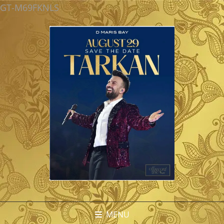
GT-M69FKNLS
MENU