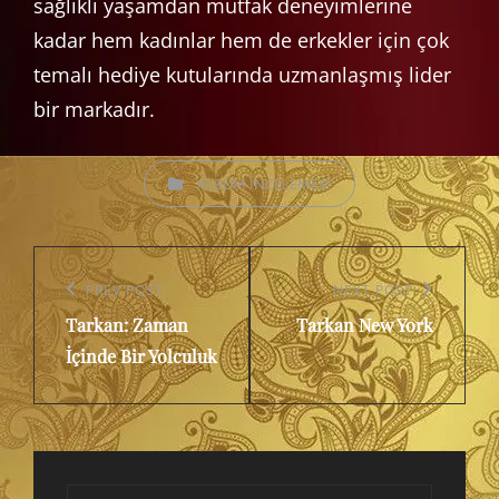
sağlıklı yaşamdan mutfak deneyimlerine
kadar hem kadınlar hem de erkekler için çok
temalı hediye kutularında uzmanlaşmış lider
bir markadır.
CATEGORIES
ALBÜM INCELEMESI
Yazı
gezinmesi
Previous
PREV POST
Next
NEXT POST
Tarkan: Zaman
Tarkan New York
Post
Post
İçinde Bir Yolculuk