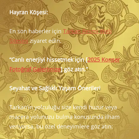
Hayran Köşesi:
En son haberler için
Tarkan Resmi Web
Sitesini
ziyaret edin.
“Canlı enerjiyi hissetmek için [
2025 Konser
Fotoğraf Galerimize
] göz atın.”
Seyahat ve Sağlıklı Yaşam Önerileri
Tarkan’ın yolculuğu size kendi huzur veya
macera yolunuzu bulma konusunda ilham
veriyorsa, bu özel deneyimlere göz atın: