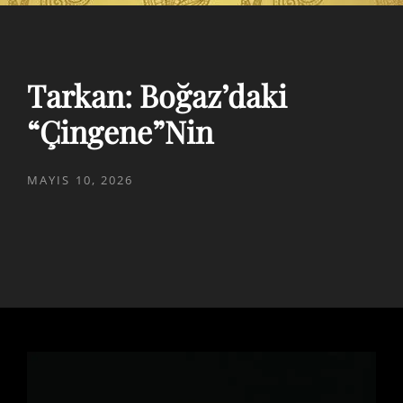
Tarkan: Boğaz’daki
“Çingene”nin
POSTED
MAYIS 10, 2026
ON