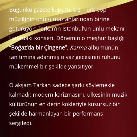
Bugünkü gazete kupürü, bizi Türk pop
müziğinin unutulmaz anlarından birine
götürüyor: Tarkan’ın İstanbul’un ünlü mekanı
Laila’daki konseri. Dönemin o meşhur başlığı
“Boğaz’da bir Çingene”
,
Karma
albümünün
tanıtımına adanmış o yaz gecesinin ruhunu
mükemmel bir şekilde yansıtıyor.
O akşam Tarkan sadece şarkı söylemekle
kalmadı; modern karizmasını, ülkesinin müzik
kültürünün en derin kökleriyle kusursuz bir
şekilde harmanlayan bir performans
sergiledi.