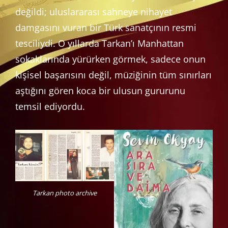
değildi; uluslararası sahneye nihayet
damgasını vuran bir Türk sanatçının resmi
tesciliydi. O yıllarda Tarkan’ı Manhattan
sokaklarında yürürken görmek, sadece onun
kişisel başarısını değil, müziğinin tüm sınırları
aştığını gören koca bir ulusun gururunu
temsil ediyordu.
Tarkan photo archive