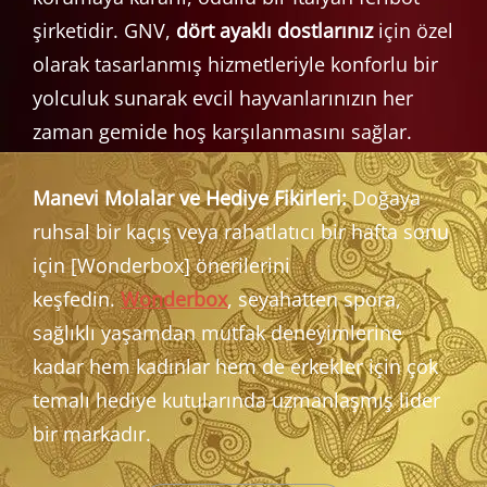
şirketidir. GNV,
dört ayaklı dostlarınız
için özel
olarak tasarlanmış hizmetleriyle konforlu bir
yolculuk sunarak evcil hayvanlarınızın her
zaman gemide hoş karşılanmasını sağlar.
Manevi Molalar ve Hediye Fikirleri:
Doğaya
ruhsal bir kaçış veya rahatlatıcı bir hafta sonu
için [Wonderbox] önerilerini
keşfedin.
Wonderbox
, seyahatten spora,
sağlıklı yaşamdan mutfak deneyimlerine
kadar hem kadınlar hem de erkekler için çok
temalı hediye kutularında uzmanlaşmış lider
bir markadır.