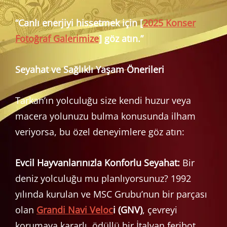
“Canlı enerjiyi hissetmek için [
2025 Konser
Fotoğraf Galerimize
] göz atın.”
Seyahat ve Sağlıklı Yaşam Önerileri
Tarkan’ın yolculuğu size kendi huzur veya
macera yolunuzu bulma konusunda ilham
veriyorsa, bu özel deneyimlere göz atın:
Evcil Hayvanlarınızla Konforlu Seyahat:
Bir
deniz yolculuğu mu planlıyorsunuz? 1992
yılında kurulan ve MSC Grubu’nun bir parçası
olan
Grandi Navi Veloc
i (GNV)
, çevreyi
korumaya kararlı, ödüllü bir İtalyan feribot