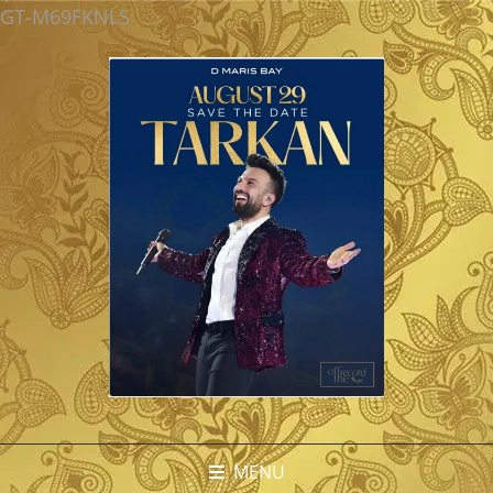
GT-M69FKNLS
MENU