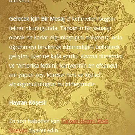
bahsetti.
Gelecek İçin Bir Mesaj
O kelimeleri bugün
tekrar okuduğunda, Tarkan’ın bir sanatçı
olarak ne kadar olgunlaştığını anlıyoruz. Asla
öğrenmeyi bırakmak istemediğini belirterek
gelişimi üzerine kafa yordu.
Karma
dönemini
ve “Amerika fethini” kariyerinin en efsanevi
anı yapan şey, küresel hırs ve kişisel
alçakgönüllülüğün bu birleşimidir.
Hayran Köşesi:
En son haberler için
Tarkan Resmi Web
Sitesini
ziyaret edin.