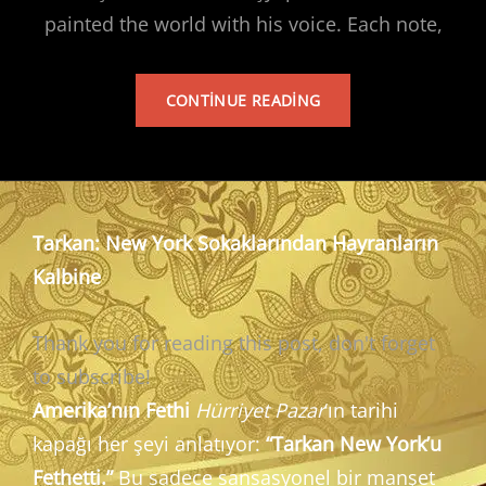
painted the world with his voice. Each note,
TARKAN’S
CONTINUE READING
ALBUM
Tarkan: New York Sokaklarından Hayranların
Kalbine
Thank you for reading this post, don't forget
to subscribe!
Amerika’nın Fethi
Hürriyet Pazar
‘ın tarihi
kapağı her şeyi anlatıyor:
“Tarkan New York’u
Fethetti.”
Bu sadece sansasyonel bir manşet