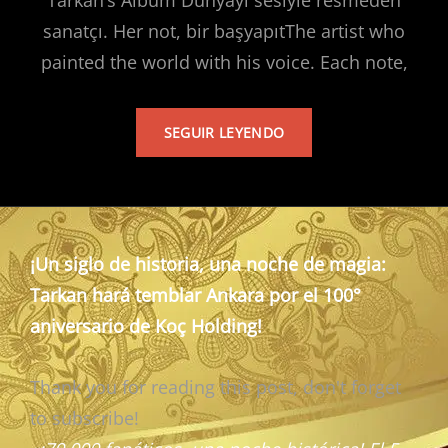
sanatçı. Her not, bir başyapıtThe artist who
painted the world with his voice. Each note,
TARKAN’S
SEGUIR LEYENDO
ALBUM
¡Un siglo de historia, una noche de magia:
Tarkan hará temblar Ankara por el 100°
aniversario de Koç Holding!
Thank you for reading this post, don't forget
to subscribe!