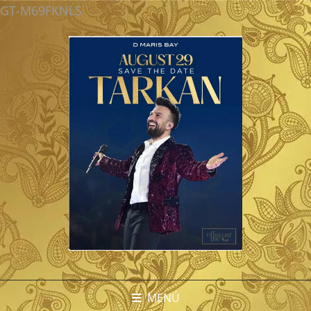
GT-M69FKNLS
MENÚ