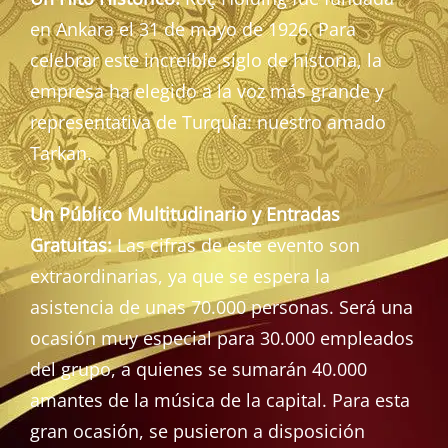
en Ankara el 31 de mayo de 1926. Para
celebrar este increíble siglo de historia, la
empresa ha elegido a la voz más grande y
representativa de Turquía: nuestro amado
Tarkan.
Un Público Multitudinario y Entradas
Gratuitas:
Las cifras de este evento son
extraordinarias, ya que se espera la
asistencia de unas 70.000 personas. Será una
ocasión muy especial para 30.000 empleados
del grupo, a quienes se sumarán 40.000
amantes de la música de la capital. Para esta
gran ocasión, se pusieron a disposición