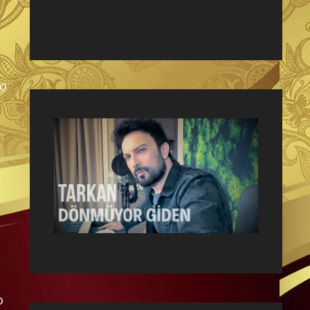
lo
e
o