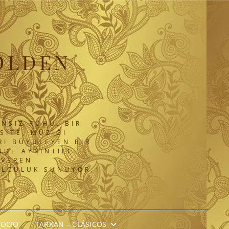
OLDEN
NSIZ RUHU. BIR
SITE, MÜZIĞI
RI BÜYÜLEYEN BIR
DE AYRINTILI
 VEREN
OLCULUK SUNUYOR.
SOCIO
TARKAN – CLÁSICOS