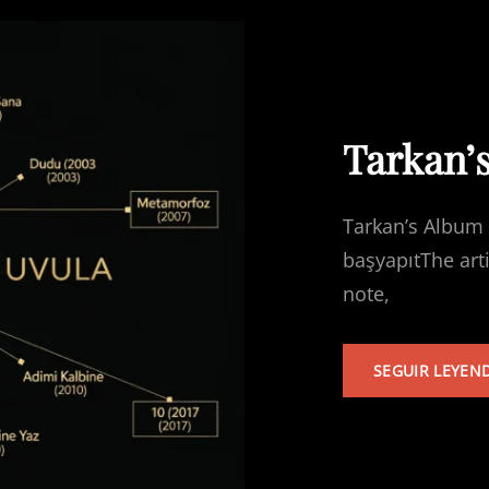
Tarkan’
Tarkan’s Album 
başyapıtThe art
note,
SEGUIR LEYEN