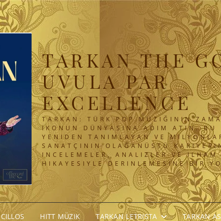
TARKAN THE G
UVULA PAR
EXCELLENCE
TARKAN: TÜRK POP MÜZIĞININ ZAMA
IKONUN DÜNYASINA ADIM ATIN. BU 
YENIDEN TANIMLAYAN VE MILYONLA
SANATÇININ OLAĞANÜSTÜ KARIYERIN
INCELEMELER, ANALIZLER VE ILHAM
HIKAYESIYLE DERINLEMESINE BIR Y
NCILLOS
HITT MÜZIK
TARKAN LETRISTA
TARKAN A