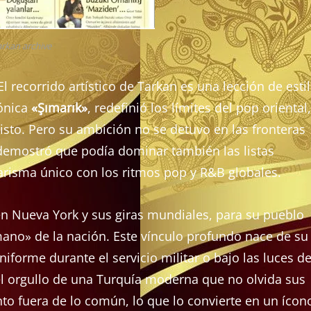
arkan archive
l recorrido artístico de Tarkan es una lección de esti
cónica
«Şımarık»
, redefinió los límites del pop oriental,
isto. Pero su ambición no se detuvo en las fronteras
demostró que podía dominar también las listas
arisma único con los ritmos pop y R&B globales.
en Nueva York y sus giras mundiales, para su pueblo
ano» de la nación. Este vínculo profundo nace de su
forme durante el servicio militar o bajo las luces d
l orgullo de una Turquía moderna que no olvida sus
nto fuera de lo común, lo que lo convierte en un ícon