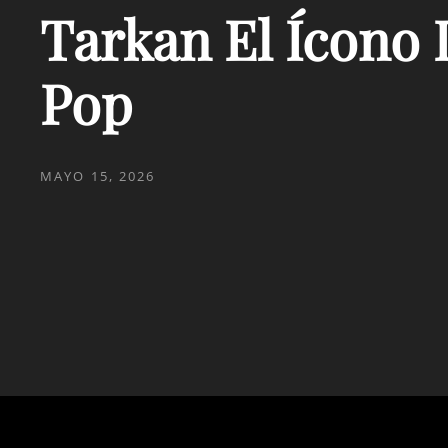
Tarkan El Ícono 
Pop
PUBLICADO
MAYO 15, 2026
EL