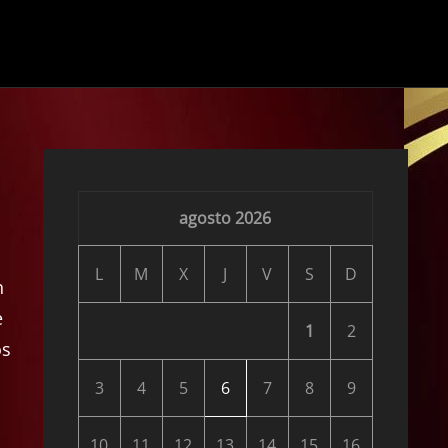
agosto 2026
l
L
M
X
J
V
S
D
n
e
1
2
os
3
4
5
6
7
8
9
10
11
12
13
14
15
16