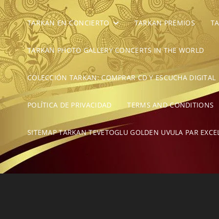
TARKAN EN CONCIERTO
TARKAN PREMIOS
TA
TARKAN PHOTO GALLERY CONCERTS IN THE WORLD
COLECCIÓN TARKAN: COMPRAR CD Y ESCUCHA DIGITAL
POLÍTICA DE PRIVACIDAD
TERMS AND CONDITIONS
SITEMAP TARKAN TEVETOGLU GOLDEN UVULA PAR EXCE