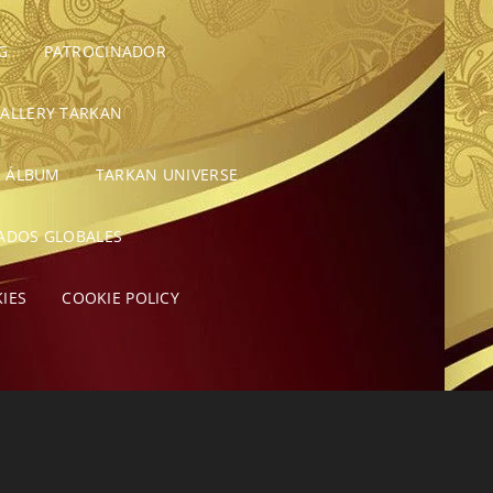
G
PATROCINADOR
GALLERY TARKAN
E ÁLBUM
TARKAN UNIVERSE
CADOS GLOBALES
KIES
COOKIE POLICY