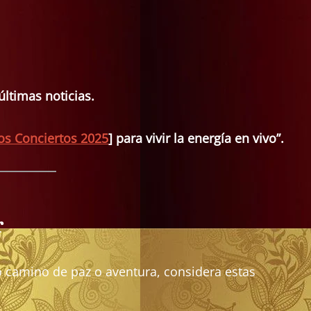
ltimas noticias.
los Conciertos 2025
] para vivir la energía en vivo”.
r
pio camino de paz o aventura, considera estas