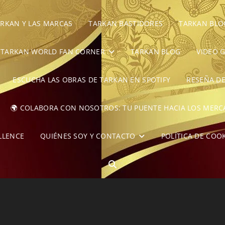
RKAN Y LAS MARCAS
TARKAN BASTIDORES
TARKAN BLO
TARKAN WORLD FAN CORNER
TARKAN BLOG
VIDEO 
ESCUCHA LAS OBRAS DE TARKAN EN SPOTIFY
RESEÑA D
🌍 COLABORA CON NOSOTROS: TU PUENTE HACIA LOS MER
LLENCE
QUIÉNES SOY Y CONTACTO
POLÍTICA DE COO
BUSCAR