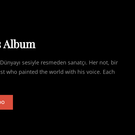
s Album
Dünyayı sesiyle resmeden sanatçı. Her not, bir
ist who painted the world with his voice. Each
TARKAN’S
DO
ALBUM