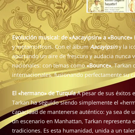
T
Evolución musical: de «Aacayipsin» a «Bounce»
E
y metamorfosis. Con el álbum
Aacayipsin
y la i
aportando un aire de frescura y audacia nunca v
nacionales: con temas como
«Bounce»
, Tarkan 
internacionales, fusionando perfectamente su c
El «hermano» de Turquía
A pesar de sus éxitos 
Tarkan ha seguido siendo simplemente el «herm
capacidad de mantenerse auténtico: ya sea de uni
un escenario en Manhattan, Tarkan representa e
tradiciones. Es esta humanidad, unida a un tale