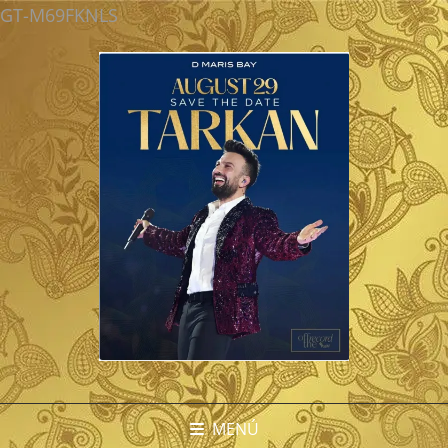
GT-M69FKNLS
MENÚ