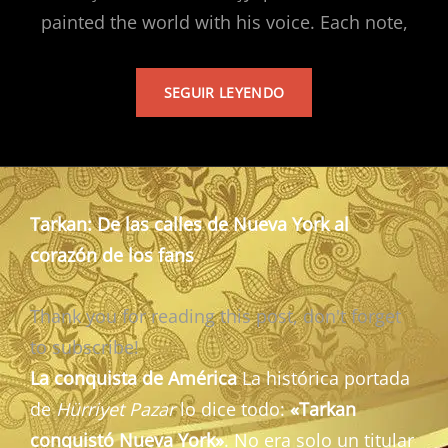
painted the world with his voice. Each note,
TARKAN’S
SEGUIR LEYENDO
ALBUM
Tarkan: De las calles de Nueva York al
corazón de los fans
Thank you for reading this post, don't forget
to subscribe!
La conquista de América
La histórica portada
de
Hürriyet Pazar
lo dice todo:
«Tarkan
conquistó Nueva York»
. No era solo un titular