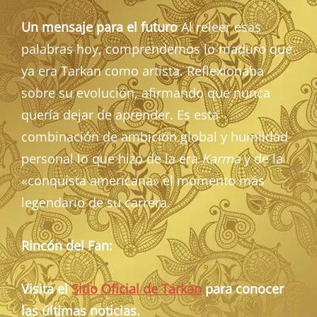
Un mensaje para el futuro
Al releer esas
palabras hoy, comprendemos lo maduro que
ya era Tarkan como artista. Reflexionaba
sobre su evolución, afirmando que nunca
quería dejar de aprender. Es esta
combinación de ambición global y humildad
personal lo que hizo de la era
Karma
y de la
«conquista americana» el momento más
legendario de su carrera.
Rincón del Fan:
Visita el
Sitio Oficial de Tarkan
para conocer
las últimas noticias.