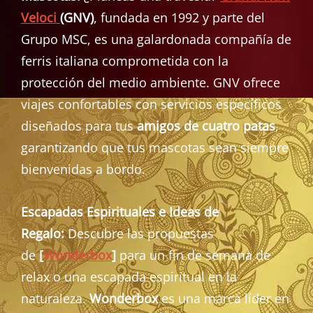
Veloci
(GNV)
, fundada en 1992 y parte del
Grupo MSC, es una galardonada compañía de
ferris italiana comprometida con la
protección del medio ambiente. GNV ofrece
viajes confortables con servicios específicos
diseñados para tus
amigos de cuatro patas
,
garantizando que tus mascotas sean siempre
bienvenidas a bordo.
Escapadas Espirituales e Ideas de
Regalo:
Descubre las propuestas
de
[
Wonderbox
]
para un fin de semana de
relax o una escapada espiritual en la
naturaleza.
Wonderbox
es una marca líder en