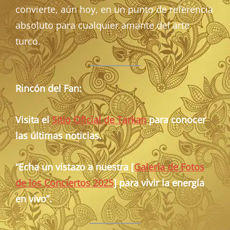
convierte, aún hoy, en un punto de referencia
absoluto para cualquier amante del arte
turco.
Rincón del Fan:
Visita el
Sitio Oficial de Tarkan
para conocer
las últimas noticias.
“Echa un vistazo a nuestra [
Galería de Fotos
de los Conciertos 2025
] para vivir la energía
en vivo”.