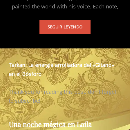
painted the world with his voice. Each note,
TARKAN’S
SEGUIR LEYENDO
ALBUM
Tarkan: La energía arrolladora del «Gitano»
en el Bósforo
Thank you for reading this post, don't forget
to subscribe!
Una noche mágica en Laila