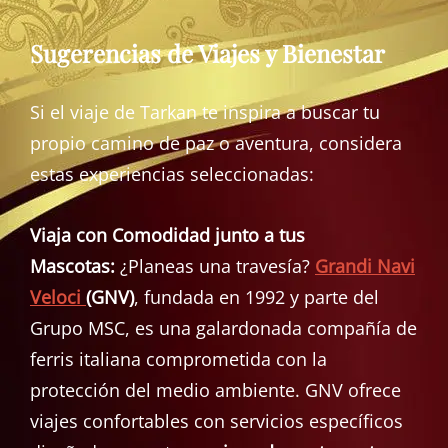
Sugerencias de Viajes y Bienestar
Si el viaje de Tarkan te inspira a buscar tu
propio camino de paz o aventura, considera
estas experiencias seleccionadas:
Viaja con Comodidad junto a tus
Mascotas:
¿Planeas una travesía?
Grandi Navi
Veloci
(GNV)
, fundada en 1992 y parte del
Grupo MSC, es una galardonada compañía de
ferris italiana comprometida con la
protección del medio ambiente. GNV ofrece
viajes confortables con servicios específicos