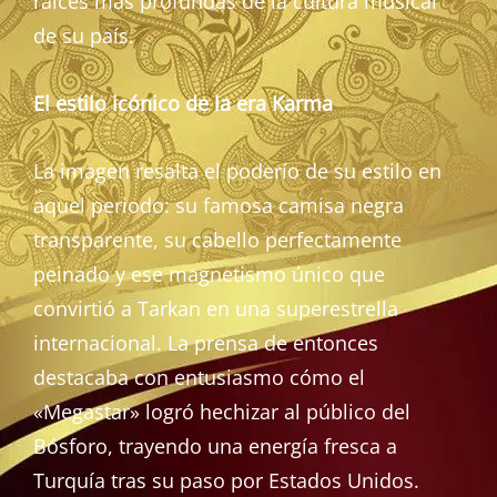
raíces más profundas de la cultura musical
de su país.
El estilo icónico de la era Karma
La imagen resalta el poderío de su estilo en
aquel periodo: su famosa camisa negra
transparente, su cabello perfectamente
peinado y ese magnetismo único que
convirtió a Tarkan en una superestrella
internacional. La prensa de entonces
destacaba con entusiasmo cómo el
«Megastar» logró hechizar al público del
Bósforo, trayendo una energía fresca a
Turquía tras su paso por Estados Unidos.