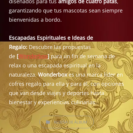
diseñados para tus
amigos de cuatro patas
,
garantizando que tus mascotas sean siempre
bienvenidas a bordo.
Escapadas Espirituales e Ideas de
Regalo:
Descubre las propuestas
de
[
Wonderbox
]
para un fin de semana de
relax o una escapada espiritual en la
naturaleza.
Wonderbox
es una marca líder en
cofres regalo para ella y para él, con opciones
que van desde viajes y deportes hasta
bienestar y experiencias culinarias.
CATEGORÍAS
RESEÑA DE ÁLBUM