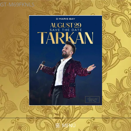
GT-M69FKNLS
MENÚ