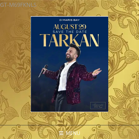
GT-M69FKNLS
MENU