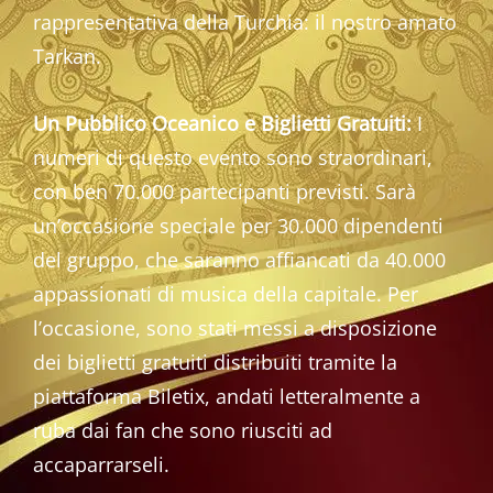
rappresentativa della Turchia: il nostro amato
Tarkan.
Un Pubblico Oceanico e Biglietti Gratuiti:
I
numeri di questo evento sono straordinari,
con ben 70.000 partecipanti previsti. Sarà
un’occasione speciale per 30.000 dipendenti
del gruppo, che saranno affiancati da 40.000
appassionati di musica della capitale. Per
l’occasione, sono stati messi a disposizione
dei biglietti gratuiti distribuiti tramite la
piattaforma Biletix, andati letteralmente a
ruba dai fan che sono riusciti ad
accaparrarseli.