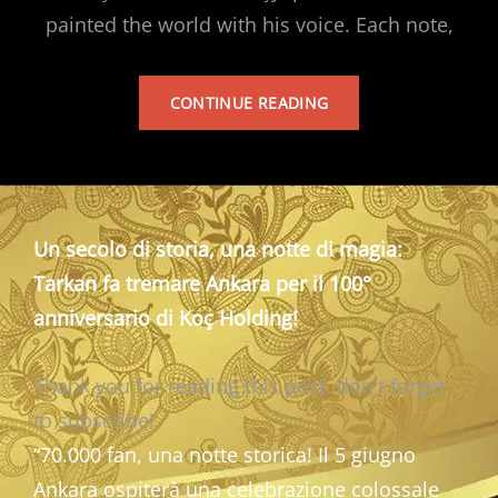
painted the world with his voice. Each note,
TARKAN’S
CONTINUE READING
ALBUM
Un secolo di storia, una notte di magia:
Tarkan fa tremare Ankara per il 100°
anniversario di Koç Holding!
Thank you for reading this post, don't forget
to subscribe!
“70.000 fan, una notte storica! Il 5 giugno
Ankara ospiterà una celebrazione colossale