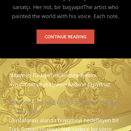
sanatçı. Her not, bir başyapıtThe artist who
painted the world with his voice. Each note,
TARKAN’S
CONTINUE READING
ALBUM
“Made in Türkiye” mükemmeliyetini
Avrupa’nın ve dünyanın kalbine taşıyoruz.
Thank you for reading this post, don't forget
to subscribe!
Uluslararası alanda büyümeyi hedefleyen bir
Türk firması mısınız? Size sadece bir vitrin