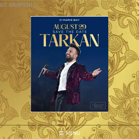
GT-M69FKNLS
MENU