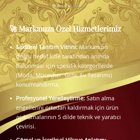
🚀 Markanıza Özel Hizmetlerimiz
Sektörel Tanıtım Vitrini:
Markanızın
doğru hedef kitle tarafından anında
bulunması için spesifik kategorilerde
(Moda, Mücevher, Gıda, Ev Tasarımı)
konumlandırma.
Profesyonel Yerelleştirme:
Satın alma
engellerini ortadan kaldırmak için ürün
açıklamalarının 5 dilde teknik ve yaratıcı
çevirisi.
Görsel ve İçeriksel Hikaye Anlatımı