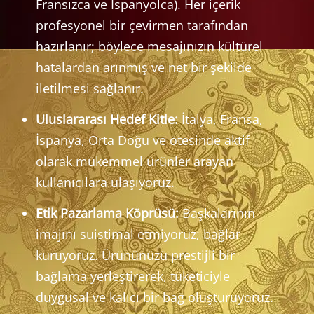
Fransızca ve İspanyolca). Her içerik
profesyonel bir çevirmen tarafından
hazırlanır; böylece mesajınızın kültürel
hatalardan arınmış ve net bir şekilde
iletilmesi sağlanır.
Uluslararası Hedef Kitle:
İtalya, Fransa,
İspanya, Orta Doğu ve ötesinde aktif
olarak mükemmel ürünler arayan
kullanıcılara ulaşıyoruz.
Etik Pazarlama Köprüsü:
Başkalarının
imajını suistimal etmiyoruz; bağlar
kuruyoruz. Ürününüzü prestijli bir
bağlama yerleştirerek, tüketiciyle
duygusal ve kalıcı bir bağ oluşturuyoruz.