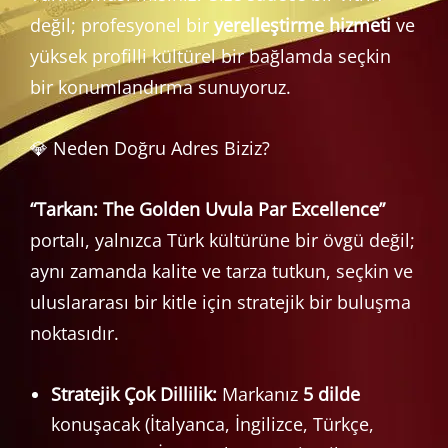
değil; profesyonel bir
yerelleştirme hizmeti
ve
yüksek profilli kültürel bir bağlamda seçkin
bir konumlandırma sunuyoruz.
💎 Neden Doğru Adres Biziz?
“Tarkan: The Golden Uvula Par Excellence”
portalı, yalnızca Türk kültürüne bir övgü değil;
aynı zamanda kalite ve tarza tutkun, seçkin ve
uluslararası bir kitle için stratejik bir buluşma
noktasıdır.
Stratejik Çok Dillilik:
Markanız
5 dilde
konuşacak (İtalyanca, İngilizce, Türkçe,