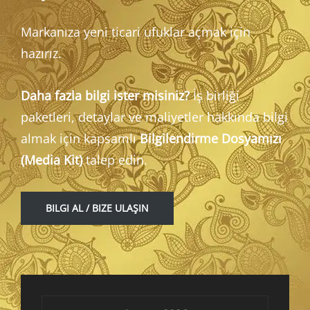
Markanıza yeni ticari ufuklar açmak için
hazırız.
Daha fazla bilgi ister misiniz?
İş birliği
paketleri, detaylar ve maliyetler hakkında bilgi
almak için kapsamlı
Bilgilendirme Dosyamızı
(Media Kit)
talep edin.
BILGI AL / BIZE ULAŞIN