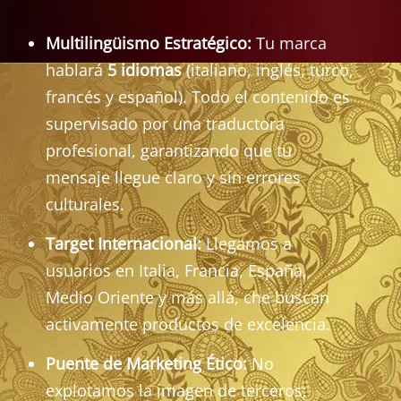
Multilingüismo Estratégico:
Tu marca
hablará
5 idiomas
(italiano, inglés, turco,
francés y español). Todo el contenido es
supervisado por una traductora
profesional, garantizando que tu
mensaje llegue claro y sin errores
culturales.
Target Internacional:
Llegamos a
usuarios en Italia, Francia, España,
Medio Oriente y más allá, che buscan
activamente productos de excelencia.
Puente de Marketing Ético:
No
explotamos la imagen de terceros;