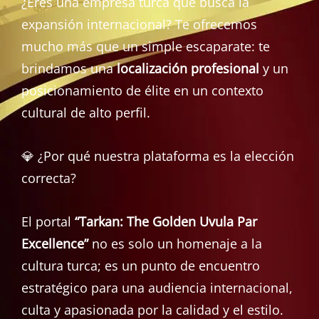
¿Eres una empresa turca que busca la
expansión internacional? Te ofrecemos
mucho más que un simple escaparate: te
brindamos una
localización profesional
y un
posicionamiento de élite en un contexto
cultural de alto perfil.
💎 ¿Por qué nuestra plataforma es la elección
correcta?
El portal
“Tarkan: The Golden Uvula Par
Excellence”
no es solo un homenaje a la
cultura turca; es un punto de encuentro
estratégico para una audiencia internacional,
culta y apasionada por la calidad y el estilo.