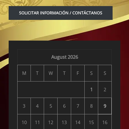
SOLICITAR INFORMACIÓN / CONTÁCTANOS
August 2026
M
T
W
T
F
S
S
1
2
3
4
5
6
7
8
9
10
11
12
13
14
15
16