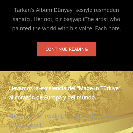
Tarkan’s Album Dünyayı sesiyle resmeden
sanatçı. Her not, bir başyapıtThe artist who
painted the world with his voice. Each note,
TARKAN’S
CONTINUE READING
ALBUM
Llevamos la excelencia del “Made in Türkiye”
al corazón de Europa y del mundo.
Thank you for reading this post, don't forget
to subscribe!