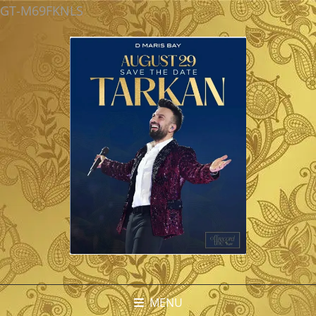
GT-M69FKNLS
MENU