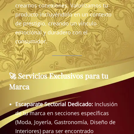
creamos conexiones. Valorizamos tu
producto incluyéndolo en un contexto
de prestigio, creando un vínculo
emocional y duradero con el
consumidor.
🚀 Servicios Exclusivos para tu
Marca
Escaparate Sectorial Dedicado:
Inclusión
de tu marca en secciones específicas
(Moda, Joyería, Gastronomía, Diseño de
Interiores) para ser encontrado