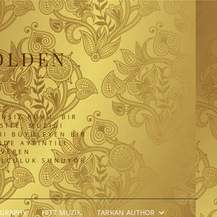
OLDEN
NSIZ RUHU. BIR
SITE, MÜZIĞI
RI BÜYÜLEYEN BIR
DE AYRINTILI
 VEREN
OLCULUK SUNUYOR.
OGRAPHY
HITT MÜZIK
TARKAN AUTHOR