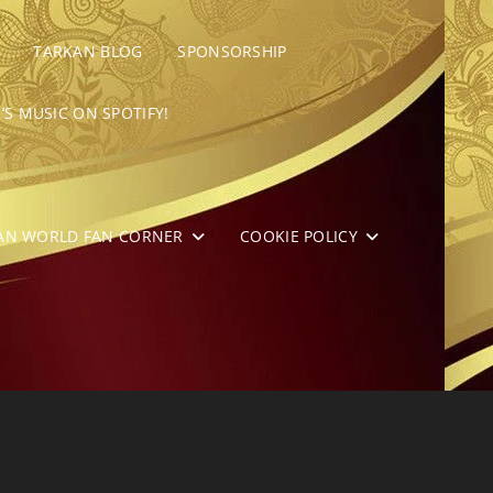
TARKAN BLOG
SPONSORSHIP
’S MUSIC ON SPOTIFY!
AN WORLD FAN CORNER
COOKIE POLICY