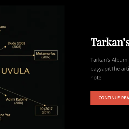
Tarkan’
Tarkan’s Album 
başyapıtThe art
note,
CONTINUE RE