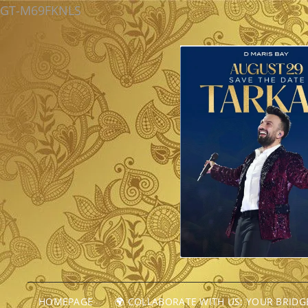
GT-M69FKNLS
HOMEPAGE
🌍 COLLABORATE WITH US: YOUR BRID