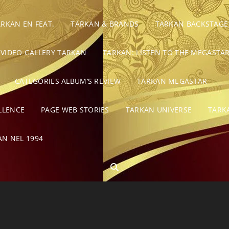
ARKAN EN FEAT.
TARKAN & BRANDS
TARKAN BACKSTAGE
VIDEO GALLERY TARKAN
TARKAN: LISTEN TO THE MEGASTAR
CATEGORIES ALBUM’S REVIEW
TARKAN MEGASTAR
LLENCE
PAGE WEB STORIES
TARKAN UNIVERSE
TARK
AN NEL 1994
SEARCH