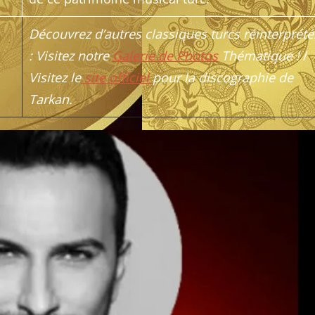
Découvrez d’autres classiques turcs réinterprété
: Visitez notre
Galerie de Photos
Thématique !
/
Visitez le
site officiel
pour la discographie de
Tarkan.