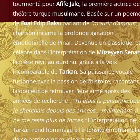
tourmenté pour
Afife Jale
, la première actrice de
théâtre turque musulmane. Basée sur un poèm
de
Fuat Edip Baksı
parlant de
“mourir d’amour”
,
chanson incarne la profonde agitation
émotionnelle de Pınar. Devenue un classique, e
célèbre dans l’interprétation de
Müzeyyen Senar
la pièce revit aujourd’hui grâce à la voix
incomparable de
Tarkan
. Sa puissance vocale
fusionne avec la passion de l’histoire, racontant
la douleur de retrouver l’être aimé après des
années de recherche :
“Tu étais la personne que
je cherchais depuis des années… maintenant, il
ne me reste plus de forces.”
L’interprétation de
Tarkan rend hommage à l’intensité émotionnell
de ce patrimoine musical turc.