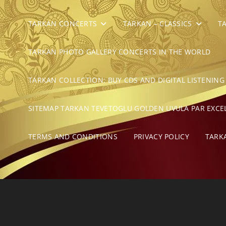
TARKAN CONCERTS
TARKAN – CLASSICS
T
TARKAN PHOTO GALLERY CONCERTS IN THE WORLD
TARKAN COLLECTION: BUY CDS AND DIGITAL LISTENING
SITEMAP TARKAN TEVETOGLU GOLDEN UVULA PAR EXCE
TERMS AND CONDITIONS
PRIVACY POLICY
TARK