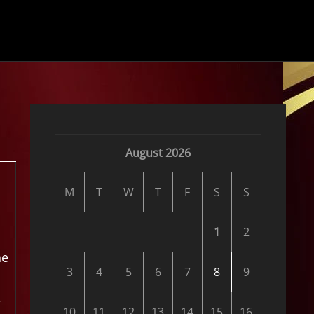
August 2026
p
M
T
W
T
F
S
S
1
2
ne
3
4
5
6
7
8
9
e
10
11
12
13
14
15
16