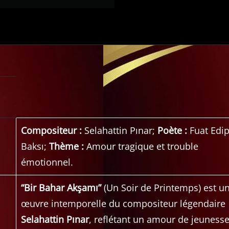
Compositeur :
Selahattin Pınar;
Poète :
Fuat Edi
Baksı;
Thème :
Amour tragique et trouble
émotionnel.
“Bir Bahar Akşamı”
(Un Soir de Printemps) est u
œuvre intemporelle du compositeur légendaire
Selahattin Pınar
, reflétant un amour de jeuness