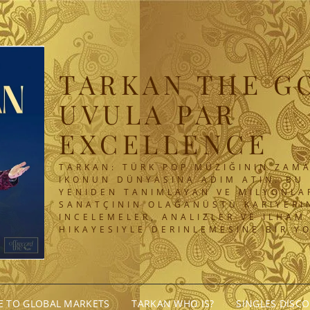
TARKAN THE G
UVULA PAR
EXCELLENCE
TARKAN: TÜRK POP MÜZIĞININ ZAMA
IKONUN DÜNYASINA ADIM ATIN. BU 
YENIDEN TANIMLAYAN VE MILYONLA
SANATÇININ OLAĞANÜSTÜ KARIYERIN
INCELEMELER, ANALIZLER VE ILHAM
HIKAYESIYLE DERINLEMESINE BIR Y
GE TO GLOBAL MARKETS
TARKAN WHO IS?
SINGLES DISC