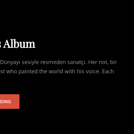
s Album
Dünyayı sesiyle resmeden sanatçı. Her not, bir
ist who painted the world with his voice. Each
TARKAN’S
ADING
ALBUM